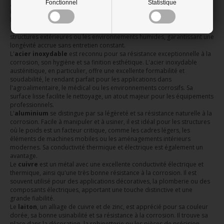
générales. Il est facile à souder et à travailler, idéal pour les projets
Fonctionnel
Statistique
intérieurs ou ceux nécessitant une finition par peinture.
Le
fer galvanisé
est revêtu d'une couche de zinc, lui conférant une
excellente protection contre la corrosion. Il est privilégié pour les
structures extérieures ou les environnements humides, garantissant une
longévité accrue sans entretien constant.
L'
acier inoxydable
est reconnu pour sa résistance exceptionnelle à la
corrosion, son hygiène et sa finition esthétique. L'acier inoxydable
austénitique, en particulier, offre une excellente formabilité et
soudabilité, le rendant parfait pour les applications dans
l'agroalimentaire, le médical ou les environnements corrosifs. Sa
surface lisse facilite le nettoyage, un atout majeur pour les équipements
professionnels.
L'
aluminium
se distingue par sa légèreté et sa résistance naturelle à la
corrosion. Facile à manipuler et à usiner, il est idéal pour les structures
où le poids est un facteur critique, comme les cadres légers, les
éléments de machines mobiles ou les aménagements intérieurs
modernes. Sa conductivité thermique et électrique est également un
avantage.
Le
cuivre
est un métal avec une excellente conductivité électrique et
thermique, ainsi qu'une très bonne résistance à la corrosion. Il est
souvent utilisé pour des applications décoratives, la plomberie ou des
composants électriques, apportant une touche distinctive et une
grande fiabilité.
Le
laiton
, un alliage de cuivre et de zinc, est apprécié pour sa couleur
dorée, sa bonne usinabilité et sa résistance à la corrosion. Il trouve sa
place dans la décoration, la robinetterie ou les pièces de précision,