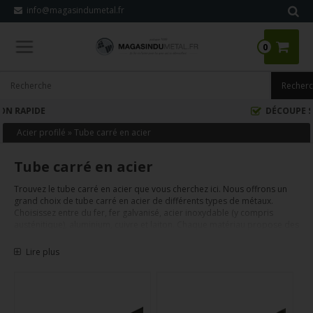
info@magasindumetal.fr
0
DÉCOUPE SUR MESURE
Acier profilé
»
Tube carré en acier
Tube carré en acier
Trouvez le tube carré en acier que vous cherchez ici. Nous offrons un
grand choix de tube carré en acier de différents types de métaux.
Choisissez entre du fer, fer galvanisé, acier inoxydable (y compris
austénitique), aluminium, cuivre et laiton. Chaque matériau propose des
caractéristiques spécifiques adaptées à vos applications.
Nous découpons selon vos mesures et expédions sous quelques jours.
Lire plus