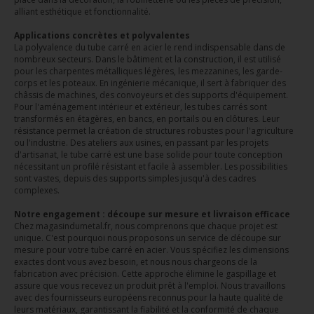
alliant esthétique et fonctionnalité.
Applications concrètes et polyvalentes
La polyvalence du tube carré en acier le rend indispensable dans de
nombreux secteurs. Dans le bâtiment et la construction, il est utilisé
pour les charpentes métalliques légères, les mezzanines, les garde-
corps et les poteaux. En ingénierie mécanique, il sert à fabriquer des
châssis de machines, des convoyeurs et des supports d'équipement.
Pour l'aménagement intérieur et extérieur, les tubes carrés sont
transformés en étagères, en bancs, en portails ou en clôtures. Leur
résistance permet la création de structures robustes pour l'agriculture
ou l'industrie. Des ateliers aux usines, en passant par les projets
d'artisanat, le tube carré est une base solide pour toute conception
nécessitant un profilé résistant et facile à assembler. Les possibilities
sont vastes, depuis des supports simples jusqu'à des cadres
complexes.
Notre engagement : découpe sur mesure et livraison efficace
Chez magasindumetal.fr, nous comprenons que chaque projet est
unique. C'est pourquoi nous proposons un service de découpe sur
mesure pour votre tube carré en acier. Vous spécifiez les dimensions
exactes dont vous avez besoin, et nous nous chargeons de la
fabrication avec précision. Cette approche élimine le gaspillage et
assure que vous recevez un produit prêt à l'emploi. Nous travaillons
avec des fournisseurs européens reconnus pour la haute qualité de
leurs matériaux, garantissant la fiabilité et la conformité de chaque