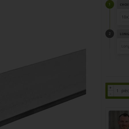
CHOI
LONGU
+
piè
-