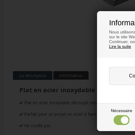
Informa
Nous utilison
sur le site W
Continuer, vou
Lire la suite
La description
Information
Plat en acier inoxydable
Plat en acier inoxydable découpé selon vos mesures
Nécessaire
Parfait pour un projet en acier à faire soi-même
Ne rouille pas