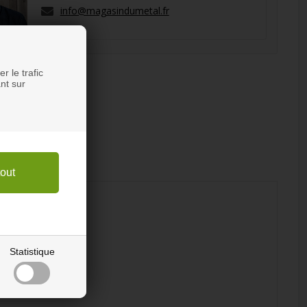
info@magasindumetal.fr
r le trafic
nt sur
Statistique