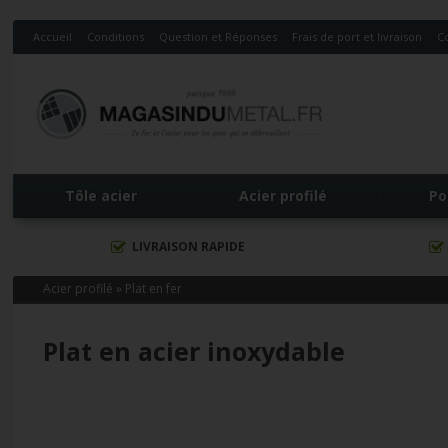
Accueil
Conditions
Question et Réponses
Frais de port et livraison
C
Tôle acier
Acier profilé
Po
LIVRAISON RAPIDE
Acier profilé
»
Plat en fer
Plat en acier inoxydable