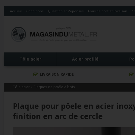
Accueil
Conditions
Question et Réponses
Frais de port et livraison
C
Tôle acier
Acier profilé
Po
LIVRAISON RAPIDE
Tôle acier
»
Plaques de poêle à bois
Plaque pour pôele en acier inox
finition en arc de cercle