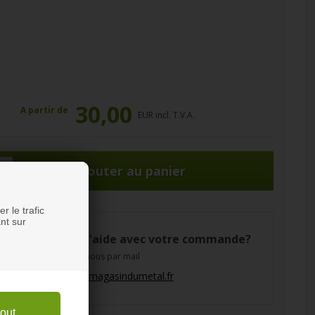
30,00
A partir de
EUR incl. T.V.A.
ce
r le trafic
nt sur
Besion d'aide avec votre commande?
Contactez-nous par mail
info@magasindumetal.fr