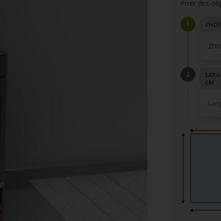
Fixer des obj
CHOI
LARGE
CM