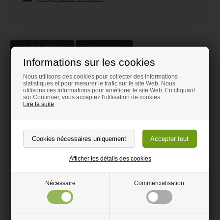
La description
Information
Informations sur les cookies
Miroir rond polie inoxydable
Nous utilisons des cookies pour collecter des informations
statistiques et pour mesurer le trafic sur le site Web. Nous
utilisons ces informations pour améliorer le site Web. En cliquant
Plaque ronde en acier inoxydable brillante effet miroir AISI
sur Continuer, vous acceptez l'utilisation de cookies.
304
Lire la suite
Ne se casse pas comme le verre
Peut être utilisée aussi bien à l’intérieur qu’à l’extérieur
Découpé selon vos mesures
Afficher les détails des cookies
Peut être découper avec une meuleuse
Nécessaire
Commercialisation
Poids: Une plaque de1000 x 1000 x 1mm pèse8 kg. Ce qui veut
dire 1cm3 pèse 0,008 kg.
Plaque en acier inoxydable brillante effet miroir AISI 304 est