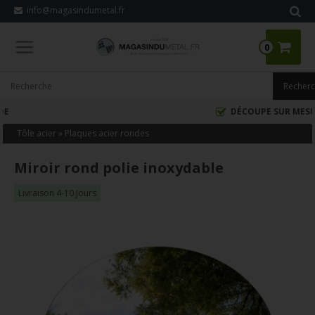
info@magasindumetal.fr
0
DÉCOUPE SUR MESURE
Tôle acier
»
Plaques acier rondes
Miroir rond polie inoxydable
Livraison 4-10 Jours