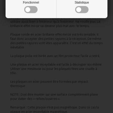
adapté comme miroir pour des toilettes publiques, des halles
Fonctionnel
Statistique
de sport, chambres d’enfant ou autres endroits où il y a besoin
de matériel qui ne peut pas être casser.
Une plaque ronde en fer inoxydable brillante (AISI 304) peut être
utilisée aussi bien à l’intérieur qu’à l’extérieur. Ne rouille pas. La
brillance effet miroir va devenir plus mat avec le temps.
Plaque ronde en acier brillante effet miroir est très sensible, il
faut donc accepter des petites rayures à la réception. De même
des petites rayures vont vites apparaître. C’est un effet du temps
inévitable
La plaque polie est livrée avec un film protecteur facile a retiré.
Une plaque en acier inoxydable est facile à découper soi-même.
Utiliser une meuleuse ou pour les plaques fines une cisaille à
tôle.
Les plaques en acier peuvent être formées par impact
thermique
NOTE : Doit être monter sur une surface complétement plane
pour éviter des « reflets bizarres ».
Remarque : Cette plaque n’est pas magnétique. Dans ce cas la
plaque en acier inoxydable magnétique.