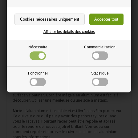
Profil cornière en aluminium découpée selon vos mesures
Le matériau léger, ne rouille pas
Parfait pour un projet en acier à faire soi-même
Afficher les détails des cookies
Peut être découper avec une meuleuse
Nécessaire
Commercialisation
Cornière en acier inégale en aluminium peut être utilisée aussi
bien à l’intérieur qu’à l’extérieur. L’aluminium ne rouille pas et est
plus facile que d’autre type d’acier, l’aluminium est donc facile à
travailler avec. À plusieurs fonctions et peut par exemple être
Fonctionnel
Statistique
utiliser pour protéger les coins comme des plinthes, et comme
décoration.
Si vous utilisez le profil en aluminium non-traité à l’extérieur, la
surface va patiner. Cornière inégale en aluminium est facile à
découper. Utiliser une meuleuse ou une scie à métaux.
Note:
L’aluminium est sensible et est livré sans film protecteur.
Ce qui veut dire qu’il peut y avoir des petites rayures quand
vous le recevez. Pourtant l’acier peut être repolie et abrasé,
pour le rendre de nouveau joli et brillant. Voir vidéo sur
comment repolir et abraser le cuivre, le laiton et l’aluminium
sous les informations.